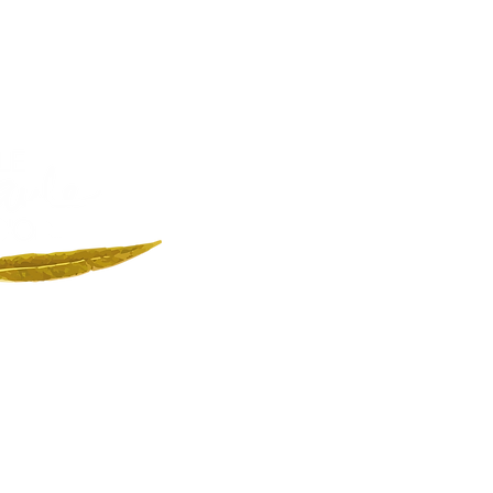
E SAULE D'OR.
 Chemin des Henrys
1330 Devrouze
rankreich
KONTAKT