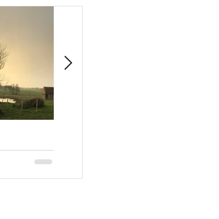
HALLO HERBST 🤗
WIL
🤗