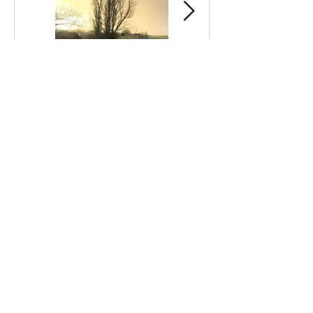
VOR VIER
HALLO HERBST
JAHREN…
🤗