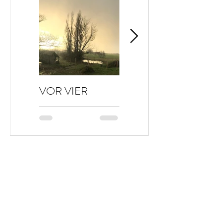
VOR VIER
HALLO HERBST
JAHREN…
🤗